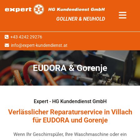
GOLLNER & NEUHOLD
+43 4242 29276

info@expert-kundendienst.at

EUDORA & Gorenje
Expert - HG Kundendienst GmbH
Verlässlicher Reparaturservice in Villach
für EUDORA und Gorenje
Wenn Ihr Geschirrspüler, Ihre Waschmaschine oder ein